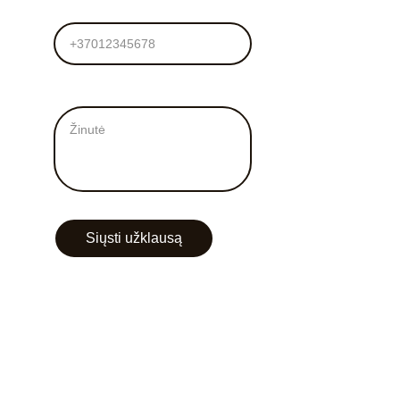
Tel. numeris
Žinutė mums*
Siųsti užklausą
+370 672 52224