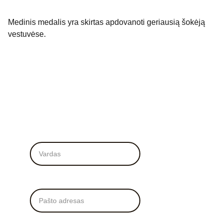
Medinis medalis yra skirtas apdovanoti geriausią šokėją
vestuvėse.
Vardas*
El. Paštas*