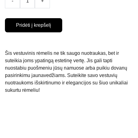
-
+
Pridėti į krepšelį
Šis vestuvinis rėmelis ne tik saugo nuotraukas, bet ir
suteikia joms ypatingą estetinę vertę. Jis gali tapti
nuostabiu puošmeniu jūsų namuose arba puikiu dovanų
pasirinkimu jaunavedžiams. Suteikite savo vestuvių
nuotraukoms išskirtinumo ir elegancijos su šiuo unikaliai
sukurtu rėmeliu!