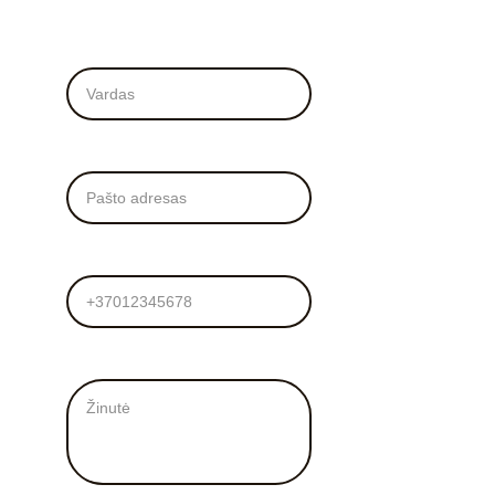
Vardas*
El. Paštas*
Tel. numeris
Žinutė mums*