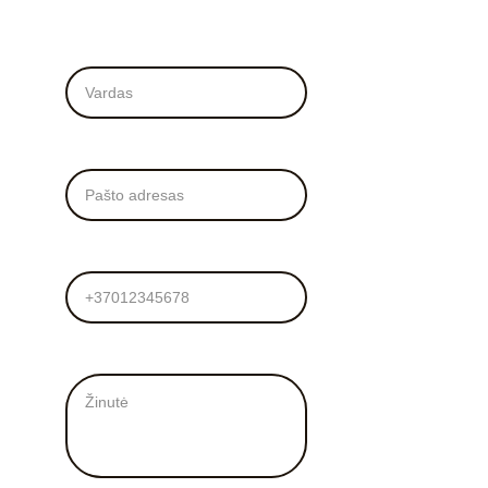
Vardas*
El. Paštas*
Tel. numeris
Žinutė mums*