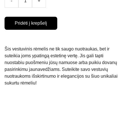
-
+
Pridėti į krepšelį
Šis vestuvinis rėmelis ne tik saugo nuotraukas, bet ir
suteikia joms ypatingą estetinę vertę. Jis gali tapti
nuostabiu puošmeniu jūsų namuose arba puikiu dovanų
pasirinkimu jaunavedžiams. Suteikite savo vestuvių
nuotraukoms išskirtinumo ir elegancijos su šiuo unikaliai
sukurtu rėmeliu!