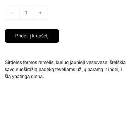
-
+
Pridėti į krepšelį
Širdelės formos remėlis, kuriuo jaunieji vestuvėse išreiškia
savo nuoširdžią padėką tėveliams už jų paramą ir indėlį į
šią ypatingą dieną.