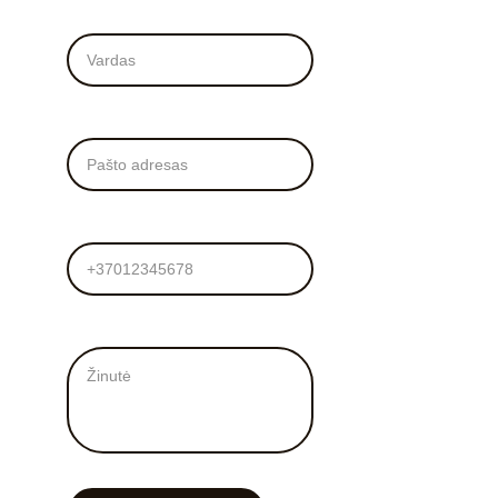
Vardas*
El. Paštas*
Tel. numeris
Žinutė mums*