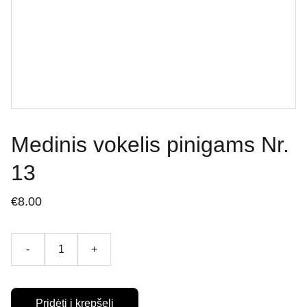
Medinis vokelis pinigams Nr.
13
€8.00
-
+
Pridėti į krepšelį