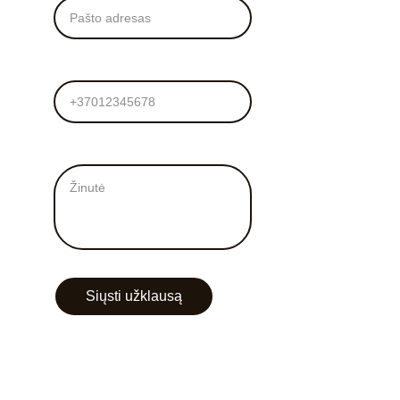
Tel. numeris
Žinutė mums*
Siųsti užklausą