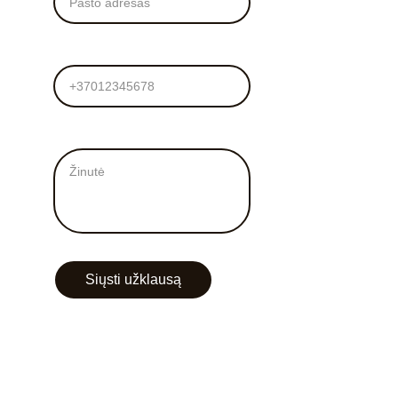
Tel. numeris
Žinutė mums*
Siųsti užklausą