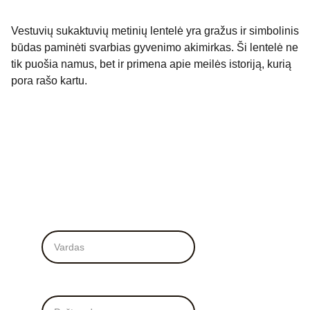
Vestuvių sukaktuvių metinių lentelė yra gražus ir simbolinis
būdas paminėti svarbias gyvenimo akimirkas. Ši lentelė ne
tik puošia namus, bet ir primena apie meilės istoriją, kurią
pora rašo kartu.
Vardas*
El. Paštas*