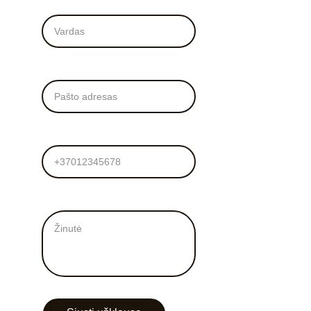
Vardas*
El. Paštas*
Tel. numeris
Žinutė mums*