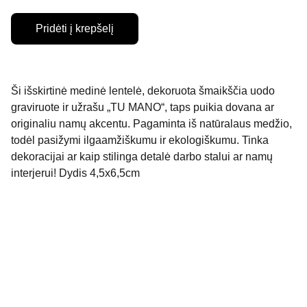
Pridėti į krepšelį
Ši išskirtinė medinė lentelė, dekoruota šmaikščia uodo
graviruote ir užrašu „TU MANO“, taps puikia dovana ar
originaliu namų akcentu. Pagaminta iš natūralaus medžio,
todėl pasižymi ilgaamžiškumu ir ekologiškumu. Tinka
dekoracijai ar kaip stilinga detalė darbo stalui ar namų
interjerui! Dydis 4,5x6,5cm