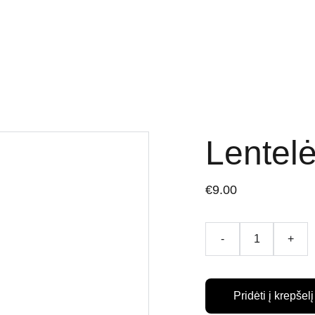
dėjos
Apie mus
Kontaktai
Privatumo politika
Pristatymo termin
Lentelė
€9.00
-
+
Pridėti į krepšelį