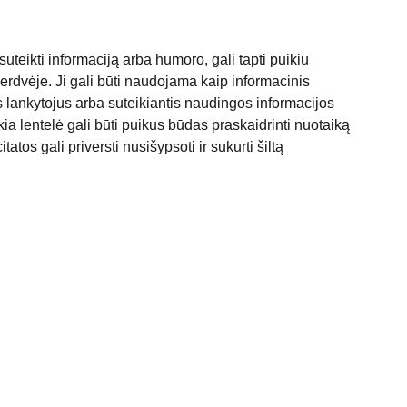
suteikti informaciją arba humoro, gali tapti puikiu
erdvėje. Ji gali būti naudojama kaip informacinis
s lankytojus arba suteikiantis naudingos informacijos
kia lentelė gali būti puikus būdas praskaidrinti nuotaiką
tatos gali priversti nusišypsoti ir sukurti šiltą