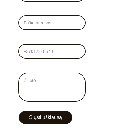
El. Paštas*
Tel. numeris
Žinutė mums*
Siųsti užklausą