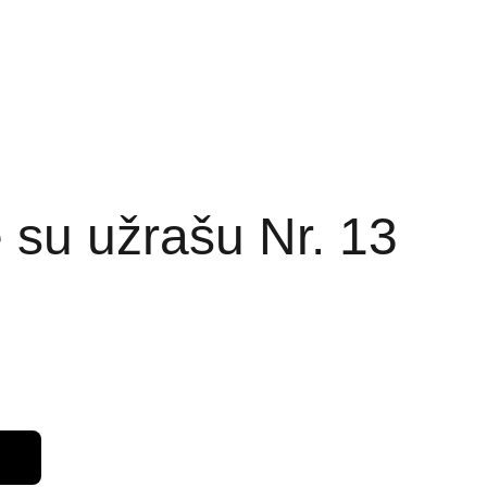
ai ir kainos
Partneriai
 su užrašu Nr. 13