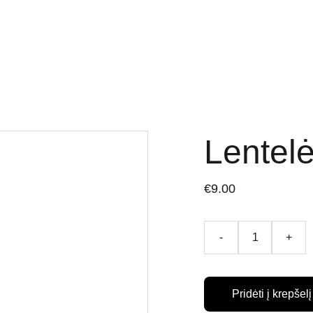
dėjos
Apie mus
Kontaktai
Privatumo politika
Pristatymo termin
Lentelė
€9.00
-
+
Pridėti į krepšelį