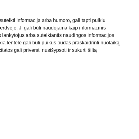
suteikti informaciją arba humoro, gali tapti puikiu
erdvėje. Ji gali būti naudojama kaip informacinis
s lankytojus arba suteikiantis naudingos informacijos
kia lentelė gali būti puikus būdas praskaidrinti nuotaiką
tatos gali priversti nusišypsoti ir sukurti šiltą