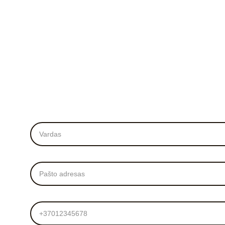
Vardas*
El. Paštas*
Tel. numeris