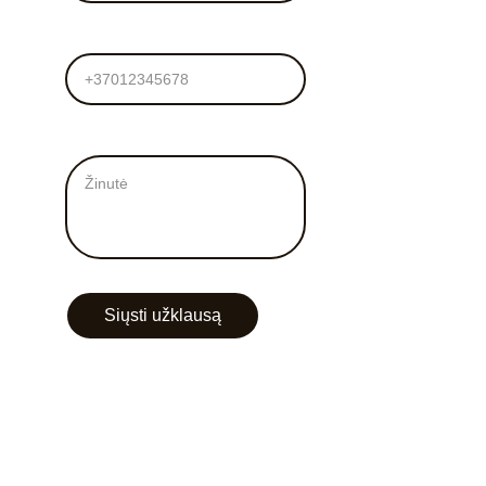
Tel. numeris
Žinutė mums*
Siųsti užklausą
+370 672 52224