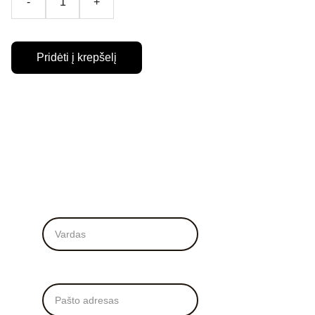
-
+
Pridėti į krepšelį
Vardas*
El. Paštas*