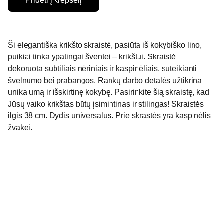
Pridėti į krepšelį
Ši elegantiška krikšto skraistė, pasiūta iš kokybiško lino,
puikiai tinka ypatingai šventei – krikštui. Skraistė
dekoruota subtiliais nėriniais ir kaspinėliais, suteikianti
švelnumo bei prabangos. Rankų darbo detalės užtikrina
unikalumą ir išskirtinę kokybę. Pasirinkite šią skraistę, kad
Jūsų vaiko krikštas būtų įsimintinas ir stilingas! Skraistės
ilgis 38 cm. Dydis universalus. Prie skrastės yra kaspinėlis
žvakei.