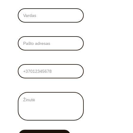
Vardas*
El. Paštas*
Tel. numeris
Žinutė mums*