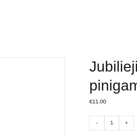
dėjos
Apie mus
Kontaktai
Privatumo politika
Pristatymo termin
Jubilie
piniga
€11.00
-
+