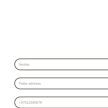
Vardas*
El. Paštas*
Tel. numeris