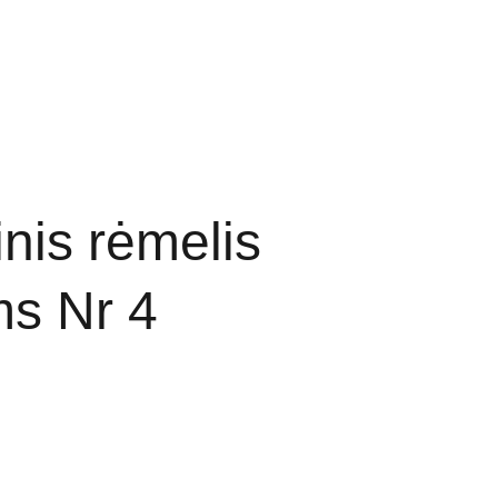
ai ir kainos
Partneriai
jinis rėmelis
ms Nr 4