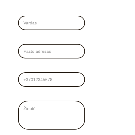
Vardas*
El. Paštas*
Tel. numeris
Žinutė mums*