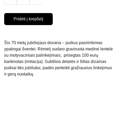
Pridėti į krepšelį
Šis 70 metų jubiliejaus dovana – puikus pasirinkimas
ypatingai šventei. Rėmelį sudaro graviruota medinė lentelė
su motyvaciniais palinkėjimais, prisegtas 100 eurų
banknotas (imitacija). Subtilios detalės ir šiltas dizainas
puikiai tiks jubiliatui, padės perteikti gražiausius linkėjimus
ir gerą nuotaiką.